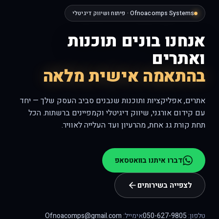
Ofnoacomps Systems · פיתוח ושיווק דיגיטלי
אנחנו בונים תוכנות
ואתרים
בהתאמה אישית מלאה
אתרים, אפליקציות ותוכנות שנבנים סביב העסק שלך — יחד
עם קידום אורגני, שיווק דיגיטלי וקמפיינים ברשתות. הכל
תחת קורת גג אחת, מהרעיון ועד העלייה לאוויר.
דברו איתנו בוואטסאפ
לצפייה בשירותים
טלפון:
050-627-9805
אימייל:
Ofnoacomps@gmail.com