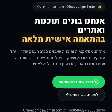
Ofnoacomps Systems · פיתוח ושיווק דיגיטלי
אנחנו בונים תוכנות
ואתרים
בהתאמה אישית מלאה
אתרים, אפליקציות ותוכנות שנבנים סביב העסק שלך — יחד
עם קידום אורגני, שיווק דיגיטלי וקמפיינים ברשתות. הכל
תחת קורת גג אחת, מהרעיון ועד העלייה לאוויר.
דברו איתנו בוואטסאפ
לצפייה בשירותים
טלפון:
050-627-9805
אימייל:
Ofnoacomps@gmail.com