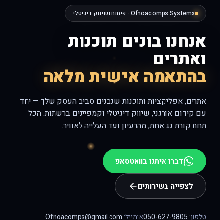
Ofnoacomps Systems · פיתוח ושיווק דיגיטלי
אנחנו בונים תוכנות
ואתרים
בהתאמה אישית מלאה
אתרים, אפליקציות ותוכנות שנבנים סביב העסק שלך — יחד
עם קידום אורגני, שיווק דיגיטלי וקמפיינים ברשתות. הכל
תחת קורת גג אחת, מהרעיון ועד העלייה לאוויר.
דברו איתנו בוואטסאפ
לצפייה בשירותים
טלפון:
050-627-9805
אימייל:
Ofnoacomps@gmail.com