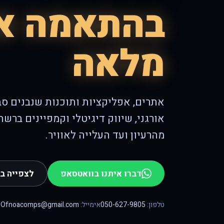
בהתאמה א
מלאה
אתרים, אפליקציות ותוכנות שנבנים ס
אורגני, שיווק דיגיטלי וקמפיינים ברש
מהרעיון ועד העלייה לאוויר.
דברו איתנו בוואטסאפ
לצפייה ב
טלפון:
050-627-9805
אימייל:
Ofnoacomps@gmail.com