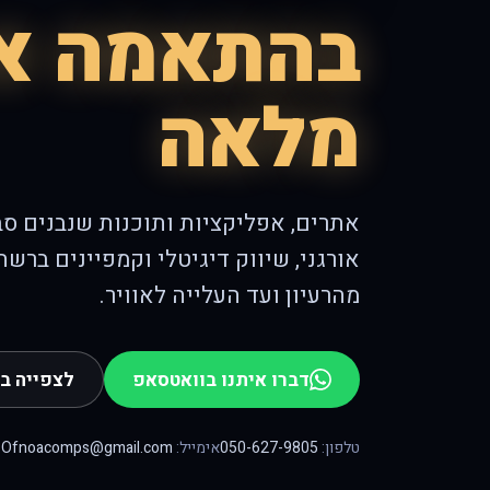
בהתאמה א
מלאה
אתרים, אפליקציות ותוכנות שנבנים ס
אורגני, שיווק דיגיטלי וקמפיינים ברש
מהרעיון ועד העלייה לאוויר.
דברו איתנו בוואטסאפ
לצפייה ב
טלפון:
050-627-9805
אימייל:
Ofnoacomps@gmail.com